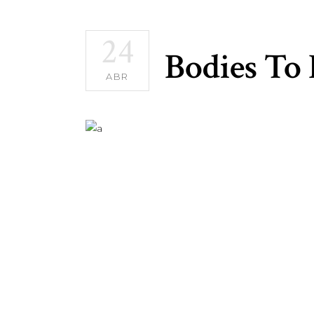
24
Bodies To
ABR