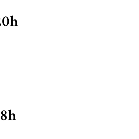
20h
18h