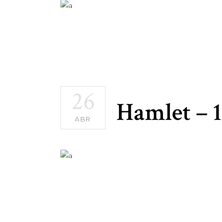
26
Hamlet – 
ABR