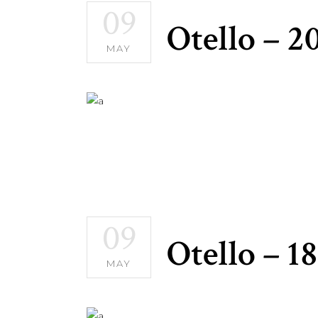
09
Otello – 2
MAY
09
Otello – 1
MAY