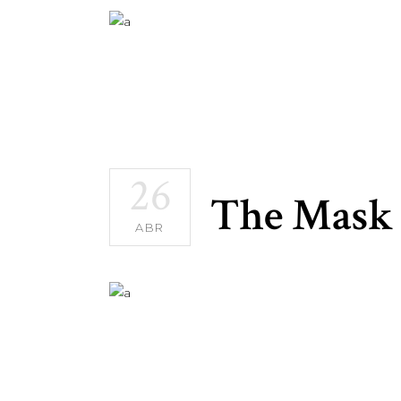
26
The Mask 
ABR