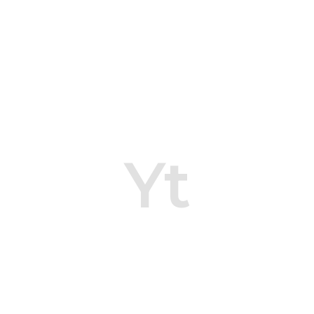
Yt
Yt