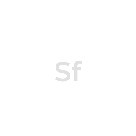
Sf
Sf