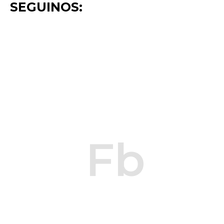
SEGUINOS:
Fb
Fb