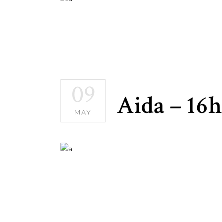
09
Aida – 16h
MAY