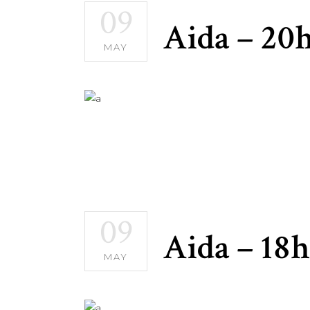
09
Aida – 20
MAY
09
Aida – 18h
MAY