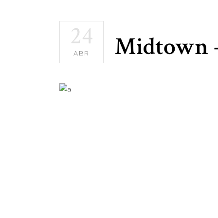
24
Midtown 
ABR