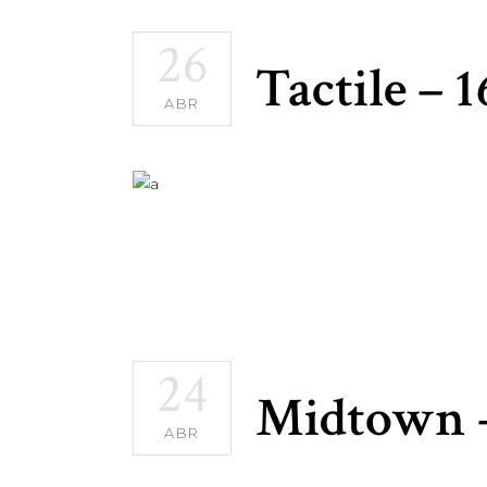
26
Tactile – 
ABR
24
Midtown 
ABR