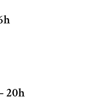
16h
– 20h