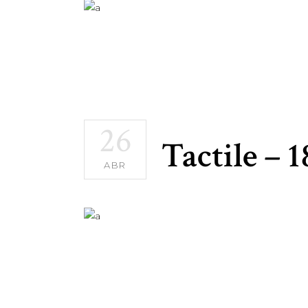
26
Tactile – 
ABR