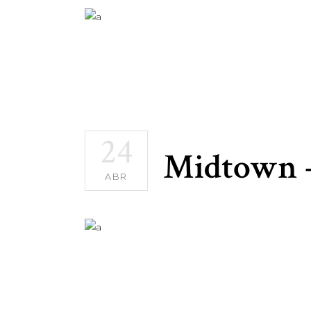
24
Midtown 
ABR