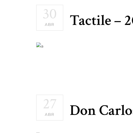
30
Tactile – 
ABR
27
Don Carlo
ABR