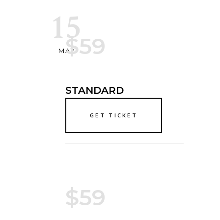
15
$59
MAY
STANDARD
GET TICKET
$59