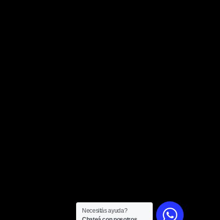
E: INFO@CULTURALSOMA.COM
GESTION@CULTURALSOMA.COM
ZELAYA 3122
BUENOS AIRES,
C1170
Necesitás ayuda?
Chateá con nosotros