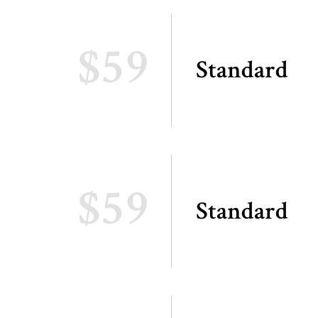
$59
Standard
$59
Standard