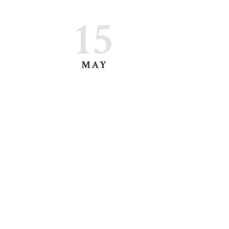
15
MAY