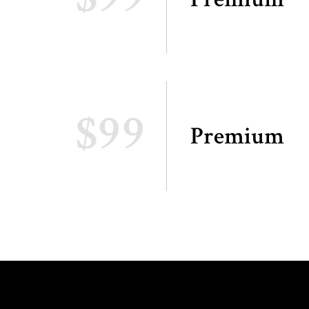
$99
Premium