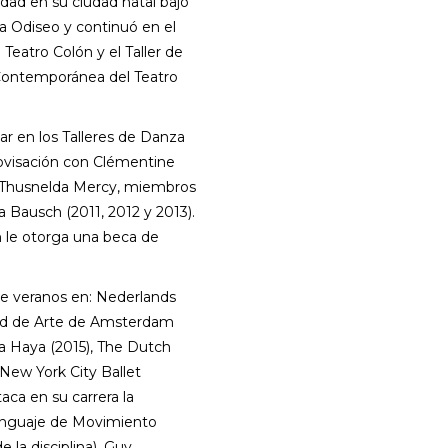
dad en su ciudad natal bajo
na Odiseo y continuó en el
Teatro Colón y el Taller de
ontemporánea del Teatro
r en los Talleres de Danza
ovisación con Clémentine
y Thusnelda Mercy, miembros
 Bausch (2011, 2012 y 2013).
n le otorga una beca de
de veranos en: Nederlands
dad de Arte de Amsterdam
La Haya (2015), The Dutch
ew York City Ballet
ca en su carrera la
enguaje de Movimiento
la disciplina), Guy