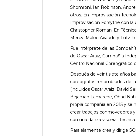
Shomroni, Ian Robinson, Andre
otros. En Improvisación Tecno
Improvisación Forsythe con la c
Christopher Roman. En Técnic
Mercy, Malou Airaudo y Lutz Fö
Fue intérprete de las Compañía
de Oscar Araiz, Compañía Inde
Centro Nacional Coreográfico d
Después de veintisiete años ba
coreógrafos renombrados de la
(incluidos Oscar Araiz, David 
Bejaman Lamarche, Ohad Nahar
propia compañía en 2015 y se h
crear trabajos conmovedores 
con una danza visceral, técnic
Paralelamente crea y dirig