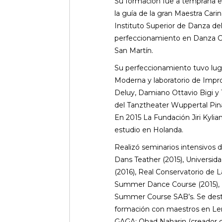
Su formación fue a temprana e
la guía de la gran Maestra Cari
Instituto Superior de Danza del 
perfeccionamiento en Danza C
San Martín.
Su perfeccionamiento tuvo luga
Moderna y laboratorio de Impr
Deluy, Damiano Ottavio Bigi 
del Tanztheater Wuppertal Pina
En 2015 La Fundación Jiri Kylia
estudio en Holanda.
Realizó seminarios intensivos 
Dans Teather (2015), Universi
(2016), Real Conservatorio de 
Summer Dance Course (2015), N
Summer Course SAB’s. Se desta
formación con maestros en L
GAGA: Ohad Naharin (creador de 