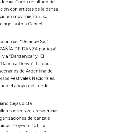
ademia. Como resultado de
ción con artistas de la danza
io en movimiento», su
dirige junto a Gabriel
ra prima- “Dejar de Ser”
PAÑÍA DE DANZA participó
livia “Danzenica” y El
 “Danca a Deriva”. La obra
escenarios de Argentina de
ersos Festivales Nacionales,
gado el apoyo del Fondo
iano Cejas dicta
lleres intensivos, residencias
rganizaciones de danza e
luidos Proyecto 101, La