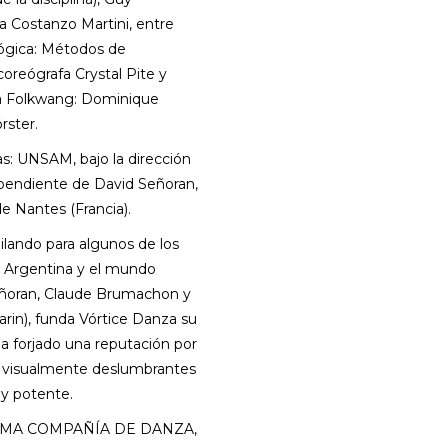
a Costanzo Martini, entre
lógica: Métodos de
oreógrafa Crystal Pite y
a Folkwang: Dominique
rster.
s: UNSAM, bajo la dirección
pendiente de David Señoran,
e Nantes (Francia).
ilando para algunos de los
 Argentina y el mundo
Señoran, Claude Brumachon y
in), funda Vórtice Danza su
a forjado una reputación por
y visualmente deslumbrantes
a y potente.
e SOMA COMPAÑÍA DE DANZA,